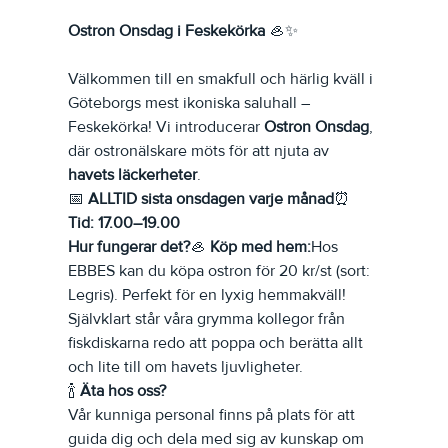
Ostron Onsdag i Feskekörka
 🦪✨
Välkommen till en smakfull och härlig kväll i 
Göteborgs mest ikoniska saluhall – 
Feskekörka! Vi introducerar 
Ostron Onsdag
, 
där ostronälskare möts för att njuta av 
havets läckerheter
.
📅 
ALLTID sista onsdagen varje månad
⏰ 
Tid: 17.00–19.00
Hur fungerar det?
🦪 
Köp med hem:
Hos 
EBBES kan du köpa ostron för 20 kr/st (sort: 
Legris). Perfekt för en lyxig hemmakväll! 
Självklart står våra grymma kollegor från 
fiskdiskarna redo att poppa och berätta allt 
och lite till om havets ljuvligheter.
🍾 
Äta hos oss?
Vår kunniga personal finns på plats för att 
guida dig och dela med sig av kunskap om 