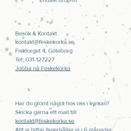
Endast drop-in
Besök & Kontakt
kontakt@feskekorka.se
Fisktorget 4, Göteborg
Tel: 031-127227
Jobba på Feskekörka
Har du glömt något hos oss i kyrkan?
Skicka gärna ett mail till
kontakt@feskekorka.se
Allt vi hittar lagerhåller vi i 6 månader.