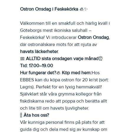
Ostron Onsdag i Feskekörka
 🦪✨
Välkommen till en smakfull och härlig kväll i 
Göteborgs mest ikoniska saluhall – 
Feskekörka! Vi introducerar 
Ostron Onsdag
, 
där ostronälskare möts för att njuta av 
havets läckerheter
.
📅 
ALLTID sista onsdagen varje månad
⏰ 
Tid: 17.00–19.00
Hur fungerar det?
🦪 
Köp med hem:
Hos 
EBBES kan du köpa ostron för 20 kr/st (sort: 
Legris). Perfekt för en lyxig hemmakväll! 
Självklart står våra grymma kollegor från 
fiskdiskarna redo att poppa och berätta allt 
och lite till om havets ljuvligheter.
🍾 
Äta hos oss?
Vår kunniga personal finns på plats för att 
guida dig och dela med sig av kunskap om 