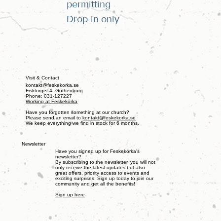
permitting
Drop-in only
Visit & Contact
kontakt@feskekorka.se
Fisktorget 4, Gothenburg
Phone: 031-127227
Working at Feskekörka
Have you forgotten something at our church?
Please send an email to
kontakt@feskekorka.se
We keep everything we find in stock for 6 months.
Newsletter
Have you signed up for Feskekörka's
newsletter?
By subscribing to the newsletter, you will not
only receive the latest updates but also
great offers, priority access to events and
exciting surprises. Sign up today to join our
community and get all the benefits!
Sign up here