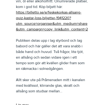
vin, öl eller alkoholfritt. Onumrerade platser, 
kom i god tid. Köp biljett här: 
https://billetto.se/e/feskekorkas-allsang-
quiz-kastar-loss-biljetter-1941220?
utm_source=organiser&utm_medium=share
&utm_campaign=copy_link&utm_content=2
Publiken delas upp i lag styrbord och lag 
babord och här gäller det att vara snabb i 
både hand och huvud. Två frågor, lite tjöt, 
en allsång och sedan vidare igen i ett 
tempo som gör att kvällen glider fram som 
en räkmacka i solnedgången.
Allt sker ute på Pråmenaden mitt i kanalen 
med kvällssol, klirrande glas, skratt och 
allsång som studsar mellan…
Läs mer