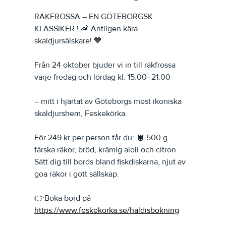
RÄKFROSSA – EN GÖTEBORGSK 
KLASSIKER ! 🦐 Äntligen kära 
skaldjursälskare! 💙 
Från 24 oktober bjuder vi in till räkfrossa 
varje fredag och lördag kl. 15.00–21.00 
– mitt i hjärtat av Göteborgs mest ikoniska 
skaldjurshem, Feskekörka. 
För 249 kr per person får du: 🦞 500 g 
färska räkor, bröd, krämig aioli och citron. 
Sätt dig till bords bland fiskdiskarna, njut av 
goa räkor i gott sällskap. 
👉Boka bord på 
https://www.feskekorka.se/haldisbokning