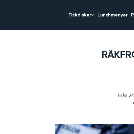
Fiskdiskar
Lunchmenyer
P
RÄKFRO
Från 24
– 