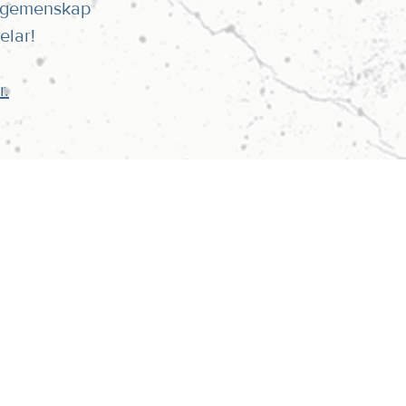
r gemenskap
elar!
r.