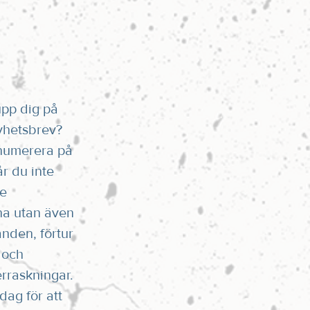
upp dig på
yhetsbrev?
numerera på
r du inte
te
na utan även
anden, förtur
 och
rraskningar.
dag för att