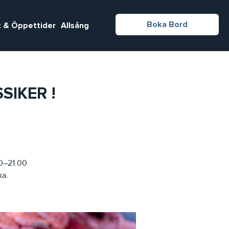
Boka Bord
 & Öppettider
Allsång
SIKER !
00–21.00
ka.