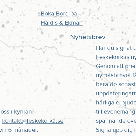
Boka Bord på
Haldis & Ekman
Nyhetsbrev
Har du signat 
Feskekörkas n
Genom att pre
nyhetsbrevet få
bara de senas
uppdateringar
härliga erbjud
oss i kyrkan?
till evenemang
l
kontakt@feskekorka.se
spännande öve
 vi i 6 månader.
Signa upp dig i