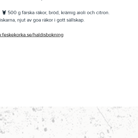
 🦞 500 g färska räkor, bröd, krämig aioli och citron. 
iskarna, njut av goa räkor i gott sällskap. 
.feskekorka.se/haldisbokning