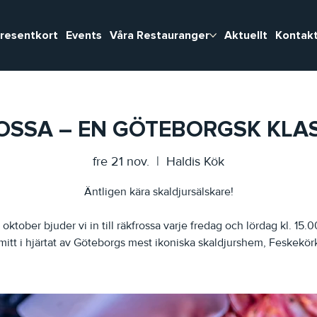
resentkort
Events
Våra Restauranger
Aktuellt
Kontakt
SSA – EN GÖTEBORGSK KLAS
fre 21 nov.
  |  
Haldis Kök
Äntligen kära skaldjursälskare!
 oktober bjuder vi in till räkfrossa varje fredag och lördag kl. 15.
mitt i hjärtat av Göteborgs mest ikoniska skaldjurshem, Feskekör