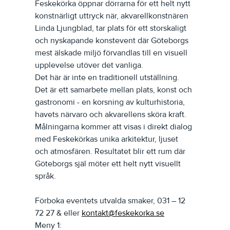
Feskekörka öppnar dörrarna för ett helt nytt 
konstnärligt uttryck när, akvarellkonstnären 
Linda Ljungblad, tar plats för ett storskaligt 
och nyskapande konstevent där Göteborgs 
mest älskade miljö förvandlas till en visuell 
upplevelse utöver det vanliga.
Det här är inte en traditionell utställning.
Det är ett samarbete mellan plats, konst och 
gastronomi - en korsning av kulturhistoria, 
havets närvaro och akvarellens sköra kraft. 
Målningarna kommer att visas i direkt dialog 
med Feskekörkas unika arkitektur, ljuset 
och atmosfären. Resultatet blir ett rum där 
Göteborgs själ möter ett helt nytt visuellt 
språk.
Förboka eventets utvalda smaker, 031 – 12 
72 27 & eller 
kontakt@feskekorka.se
Meny 1: