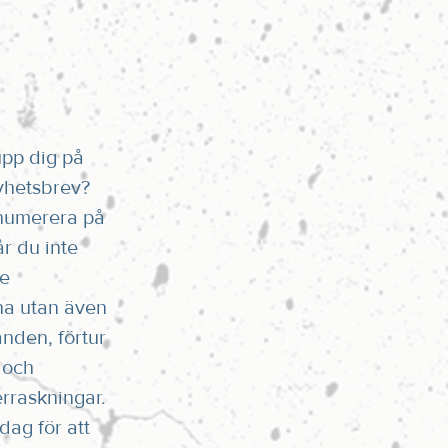
upp dig på
yhetsbrev?
numerera på
r du inte
te
na utan även
anden, förtur
 och
rraskningar.
dag för att