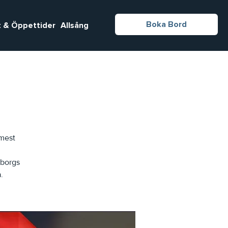
Boka Bord
 & Öppettider
Allsång
 mest
eborgs
.