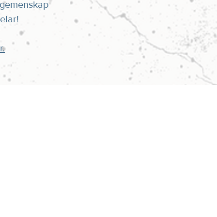
r gemenskap
elar!
r.