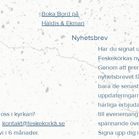
Boka Bord på
Haldis & Ekman
Nyhetsbrev
Har du signat 
Feskekörkas n
Genom att pre
nyhetsbrevet få
bara de senas
uppdateringar
härliga erbjud
oss i kyrkan?
till evenemang
l
kontakt@feskekorka.se
spännande öve
 vi i 6 månader.
Signa upp dig i