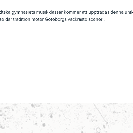
dtska gymnasiets musikklasser kommer att uppträda i denna unika
e där tradition möter Göteborgs vackraste sceneri.