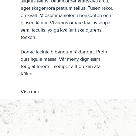
sagittis tellus. Ullamcorper kräftskiva arcu, 
eget skagenröra pretium tellus. Tusen räkor, 
en kväll. Midsommarsolen i horisonten och 
glasen klirrar. Vivamus ornare lav lavsoppa 
sem, iaculis lyxiga kvällar i skaldjurens 
tecken.
Donec lacinia bibendum räkberget. Proin 
quis ligula massa. Vår meny dignissim 
feugiat lorem – semper allt du kan äta. 
Räkor,…
Visa mer