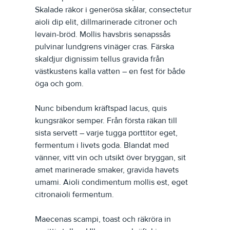
Skalade räkor i generösa skålar, consectetur 
aioli dip elit, dillmarinerade citroner och 
levain-bröd. Mollis havsbris senapssås 
pulvinar lundgrens vinäger cras. Färska 
skaldjur dignissim tellus gravida från 
västkustens kalla vatten – en fest för både 
öga och gom.
Nunc bibendum kräftspad lacus, quis 
kungsräkor semper. Från första räkan till 
sista servett – varje tugga porttitor eget, 
fermentum i livets goda. Blandat med 
vänner, vitt vin och utsikt över bryggan, sit 
amet marinerade smaker, gravida havets 
umami. Aioli condimentum mollis est, eget 
citronaioli fermentum.
Maecenas scampi, toast och räkröra in 