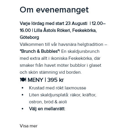
Om evenemanget
Varje lördag med start 23 Augusti  | 12.00–
16.00 | Lilla Åstols Rökeri, Feskekörka, 
Göteborg
Välkommen till vår havsnära helgtradition – 
"Brunch & Bubbles"
! En skaldjursbrunch 
med extra allt i ikoniska Feskekörka, där 
smaker från havet möter bubblor i glaset 
och skön stämning vid borden.
🍽 MENY | 395 kr
Krustad med rökt laxmousse
Liten skaldjursplatå: räkor, kräftor, 
ostron, bröd & aioli
Välj en mellanrätt
:
Visa mer