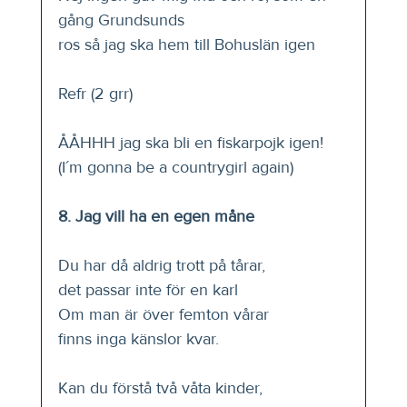
gång Grundsunds 
ros så jag ska hem till Bohuslän igen
Refr (2 grr)
ÅÅHHH jag ska bli en fiskarpojk igen!
(I´m gonna be a countrygirl again)
8. Jag vill ha en egen måne
Du har då aldrig trott på tårar,
det passar inte för en karl
Om man är över femton vårar
finns inga känslor kvar.
Kan du förstå två våta kinder,