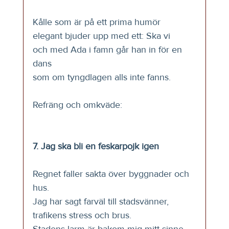
Kålle som är på ett prima humör
elegant bjuder upp med ett: Ska vi
och med Ada i famn går han in för en 
dans
som om tyngdlagen alls inte fanns.
Refräng och omkväde:
7. Jag ska bli en feskarpojk igen 
Regnet faller sakta över byggnader och 
hus. 
Jag har sagt farväl till stadsvänner, 
trafikens stress och brus. 
Stadens larm är bakom mig mitt sinne 